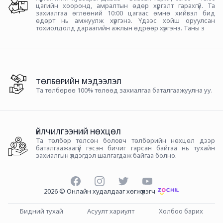
цагийн хооронд, амралтын өдөр хүргэлт гарахгүй. Та
захиалгаа өглөөний 10:00 цагаас өмнө хийвэл бид
өдөрт нь амжуулж хүргэнэ. Үдээс хойш оруулсан
тохиолдолд дараагийн ажлын өдрөөр хүргэнэ. Таны з
ТӨЛБӨРИЙН МЭДЭЭЛЭЛ
Та төлбөрөө 100% төлөөд захиалгаа баталгаажуулна уу.
ҮЙЛЧИЛГЭЭНИЙ НӨХЦӨЛ
Та төлбөр төлсөн боловч төлбөрийн нөхцөл дээр
баталгаажаагүй гэсэн бичиг гарсан байгаа нь тухайн
захиалгын үлдэгдэл шалгагдаж байгаа болно.
Facebook
Instagram
Twitter
YouTube
2026
©
Онлайн худалдааг хөгжүүлэгч
Бидний тухай
Асуулт хариулт
Холбоо барих