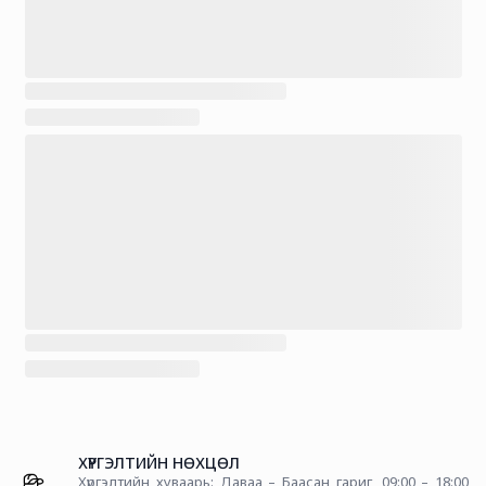
ХҮРГЭЛТИЙН НӨХЦӨЛ
Хүргэлтийн хуваарь: Даваа – Баасан гариг, 09:00 – 18:00