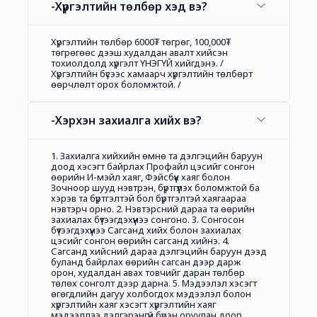
-Хүргэлтийн төлбөр хэд вэ?
Хүргэлтийн төлбөр 6000₮ төгрөг, 100,000₮
төгрөгөөс дээш худалдан авалт хийсэн
тохиолдолд хүргэлт ҮНЭГҮЙ хийгдэнэ. /
Хүргэлтийн бүсээс хамаарч хүргэлтийн төлбөрт
өөрчлөлт орох боломжтой. /
-Хэрхэн захиалга хийх вэ?
1. Захиалга хийхийн өмнө та дэлгэцийн баруун
доод хэсэгт байрлах Профайл цэсийг сонгон
өөрийн И-мэйл хаяг, Фэйсбүүк хаяг болон
Зочноор шууд нэвтрэн, бүртгүүлэх боломжтой ба
хэрэв та бүртгэлтэй бол бүртгэлтэй хаягаараа
нэвтэрч орно. 2. Нэвтэрсний дараа та өөрийн
захиалах бүтээгдэхүүнээ сонгоно. 3. Сонгосон
бүтээгдэхүүнээ Сагсанд хийх болон захиалах
цэсийг сонгон өөрийн сагсанд хийнэ. 4.
Сагсанд хийсний дараа дэлгэцийн баруун дээд
буланд байрлах өөрийн сагсан дээр дарж
орон, худалдан авах товчийг даран төлбөр
төлөх сонголт дээр дарна. 5. Мэдээлэл хэсэгт
өгөгдлийн дагуу холбогдох мэдээлэл болон
хүргэлтийн хаяг хэсэгт хүргэлтийн хаяг
мэдээллээ дэлгэрэнгүй бүрэн оруулан доор