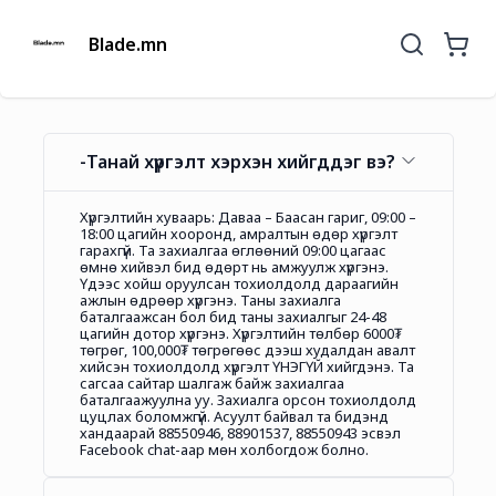
Blade.mn
-Танай хүргэлт хэрхэн хийгддэг вэ?
Хүргэлтийн хуваарь: Даваа – Баасан гариг, 09:00 –
18:00 цагийн хооронд, амралтын өдөр хүргэлт
гарахгүй. Та захиалгаа өглөөний 09:00 цагаас
өмнө хийвэл бид өдөрт нь амжуулж хүргэнэ.
Үдээс хойш оруулсан тохиолдолд дараагийн
ажлын өдрөөр хүргэнэ. Таны захиалга
баталгаажсан бол бид таны захиалгыг 24-48
цагийн дотор хүргэнэ. Хүргэлтийн төлбөр 6000₮
төгрөг, 100,000₮ төгрөгөөс дээш худалдан авалт
хийсэн тохиолдолд хүргэлт ҮНЭГҮЙ хийгдэнэ. Та
сагсаа сайтар шалгаж байж захиалгаа
баталгаажуулна уу. Захиалга орсон тохиолдолд
цуцлах боломжгүй. Асуулт байвал та бидэнд
хандаарай 88550946, 88901537, 88550943 эсвэл
Facebook chat-аар мөн холбогдож болно.