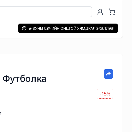
🔥 ЗУНЫ СҮҮЛЧИЙН ОНЦГОЙ ХЯМДРАЛ ЭХЭЛЛЭЭ!
 Футболка
-15%
4