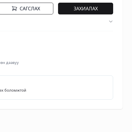
САГСЛАХ
ЗАХИАЛАХ
вөн даавуу
лөх боломжтой