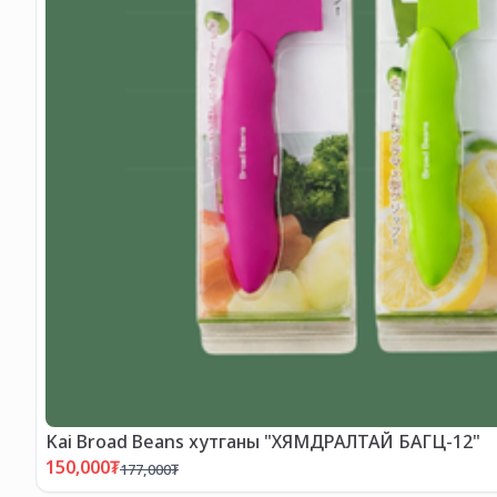
Kai Broad Beans хутганы "ХЯМДРАЛТАЙ БАГЦ-12"
150,000
₮
177,000
₮