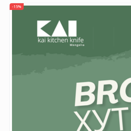
-
15
%