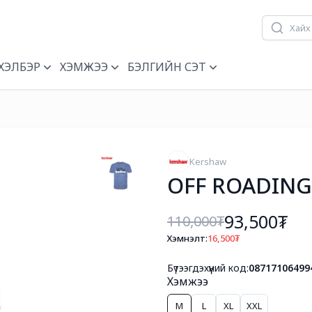
ХЭЛБЭР
ХЭМЖЭЭ
БЭЛГИЙН СЭТ
Kershaw
OFF ROADING
93,500₮
110,000
₮
Хэмнэлт:
16,500
₮
Бүтээгдэхүүний код:
08717106499
Хэмжээ
M
L
XL
XXL