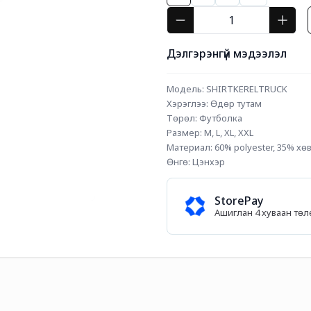
Дэлгэрэнгүй мэдээлэл
Модель: SHIRTKERELTRUCK
Хэрэглээ: Өдөр тутам
Төрөл: Футболка
Размер: М, L, XL, XXL
Материал: 60% polyester, 35% хө
Өнгө: Цэнхэр
StorePay
Ашиглан 4 хуваан тө