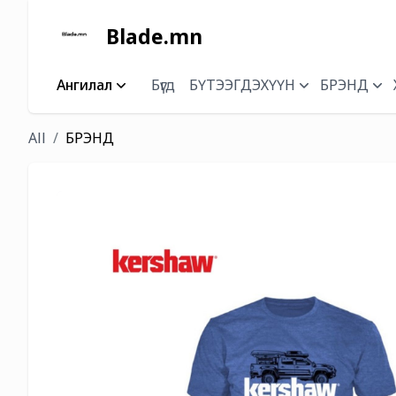
Blade.mn
Ангилал
Бүгд
БҮТЭЭГДЭХҮҮН
БРЭНД
All
БРЭНД