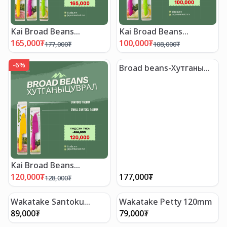
Kai Broad Beans
Kai Broad Beans
хутганы "ХЯМДРАЛТАЙ
хутганы "ХЯМДРАЛТАЙ
165,000
₮
100,000
₮
177,000
₮
108,000
₮
БАГЦ-4"
БАГЦ-3"
-
6
%
Broad beans-Хутганы
сэт
Kai Broad Beans
хутганы "ХЯМДРАЛТАЙ
120,000
₮
177,000
₮
128,000
₮
БАГЦ-2"
Wakatake Santoku
Wakatake Petty 120mm
165mm
89,000
₮
79,000
₮