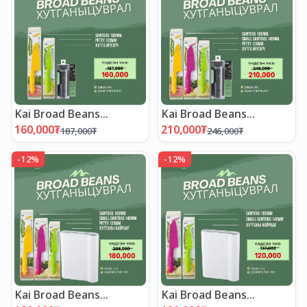
Kai Broad Beans
Kai Broad Beans
хутганы "ХЯМДРАЛТАЙ
хутганы "ХЯМДРАЛТАЙ
160,000
₮
210,000
₮
187,000
₮
246,000
₮
БАГЦ-10"
БАГЦ-9"
-
12
%
-
12
%
Kai Broad Beans
Kai Broad Beans