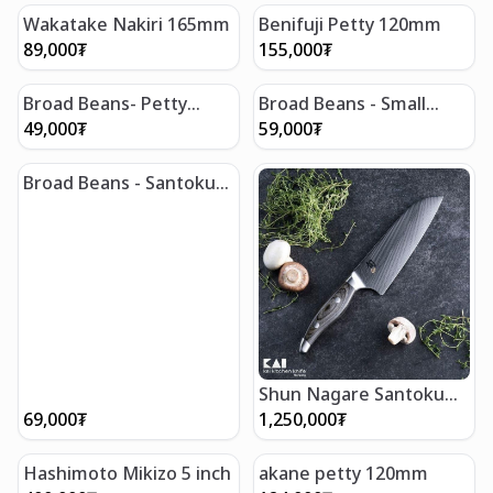
Wakatake Nakiri 165mm
Benifuji Petty 120mm
89,000
₮
155,000
₮
Broad Beans- Petty
Broad Beans - Small
жижиг хутга 120мм
Santoku жижиг япон
49,000
₮
59,000
₮
заазуур 145мм
Broad Beans - Santoku
япон заазуур 165мм
Shun Nagare Santoku
"7"
69,000
₮
1,250,000
₮
Hashimoto Mikizo 5 inch
akane petty 120mm