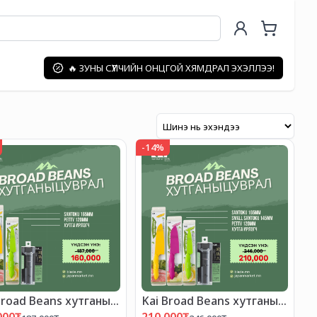
🔥 ЗУНЫ СҮҮЛЧИЙН ОНЦГОЙ ХЯМДРАЛ ЭХЭЛЛЭЭ!
-
14
%
Broad Beans хутганы
Kai Broad Beans хутганы
МДРАЛТАЙ БАГЦ-10"
"ХЯМДРАЛТАЙ БАГЦ-9"