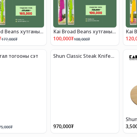
ad Beans хутганы
Kai Broad Beans хутганы
Kai 
АЛТАЙ БАГЦ-4"
"ХЯМДРАЛТАЙ БАГЦ-3"
"ХЯ
₮
100,000
₮
120,
177,000
₮
108,000
₮
 гал тогооны сэт
Shun Classic Steak Knife
Set
Shun
pcs
970,000
₮
3,50
75,000
₮