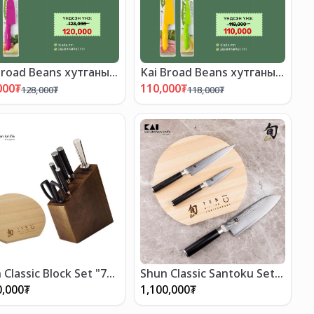
Broad Beans хутганы
Kai Broad Beans хутганы
МДРАЛТАЙ БАГЦ-2"
"ХЯМДРАЛТАЙ БАГЦ-1"
000
₮
110,000
₮
128,000
₮
118,000
₮
 Classic Block Set "7"
Shun Classic Santoku Set
"3pcs"
0,000
₮
1,100,000
₮