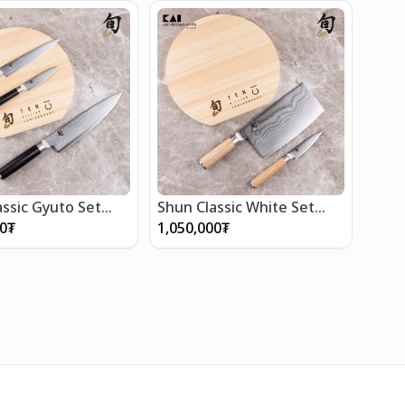
assic Gyuto Set
Shun Classic White Set
"2pcs"
00
₮
1,050,000
₮