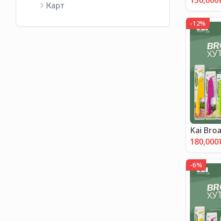
150,000
Карт
-
12
%
Kai Bro
"ХЯМДР
180,000
-
6
%