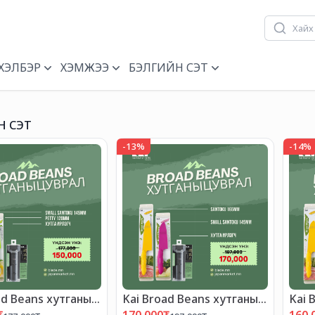
ХЭЛБЭР
ХЭМЖЭЭ
БЭЛГИЙН СЭТ
Н СЭТ
-
13
%
-
14
%
ad Beans хутганы
Kai Broad Beans хутганы
Kai 
АЛТАЙ БАГЦ-12"
"ХЯМДРАЛТАЙ БАГЦ-11"
"ХЯ