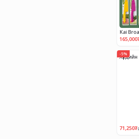
Kai Bro
"ХЯМДР
165,000
-
5
%
Хүүхдийн
71,250
₮