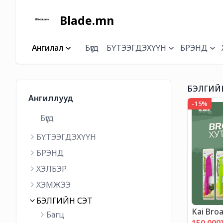
Blade.mn
Ангилал
Бүгд
БҮТЭЭГДЭХҮҮН
БРЭНД
БЭЛГИЙ
Ангиллууд
-
15
%
Бүгд
БҮТЭЭГДЭХҮҮН
БРЭНД
ХЭЛБЭР
ХЭМЖЭЭ
БЭЛГИЙН СЭТ
Kai Bro
Багц
"ХЯМДР