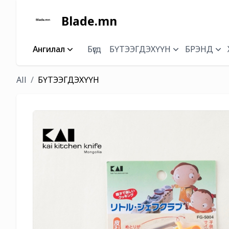
Blade.mn
Ангилал
Бүгд
БҮТЭЭГДЭХҮҮН
БРЭНД
All
БҮТЭЭГДЭХҮҮН