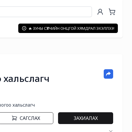
🔥 ЗУНЫ СҮҮЛЧИЙН ОНЦГОЙ ХЯМДРАЛ ЭХЭЛЛЭЭ!
о хальслагч
 ногоо хальслагч
САГСЛАХ
ЗАХИАЛАХ