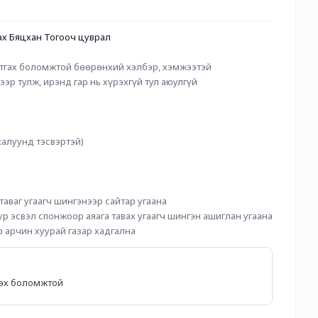
ах Бяцхан Тогооч цуврал
атгах боломжтой бөөрөнхий хэлбэр, хэмжээтэй
ээр тулж, ирэнд гар нь хүрэхгүй тул аюулгүй
 халуунд тэсвэртэй) 
таваг угаагч шингэнээр сайтар угаана
р эсвэл спонжоор аяага тавах угаагч шингэн ашиглан угаана
р арчин хуурай газар хадгална
лөх боломжтой