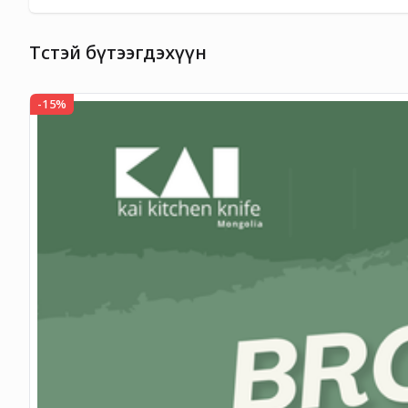
Төстэй бүтээгдэхүүн
-
15
%