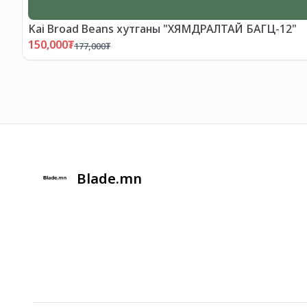
Kai Broad Beans хутганы "ХЯМДРАЛТАЙ БАГЦ-12"
150,000
₮
177,000
₮
Blade.mn