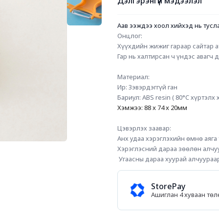
Дэлгэрэнгүй мэдээлэл
Аав ээждээ хоол хийхэд нь тусл
Онцлог:
Хүүхдийн жижиг гараар сайтар 
Гар нь халтирсан ч үндэс авагч д
Материал:
Ир: Зэвэрдэггүй ган
Бариул: ABS resin ( 80°C хүртэлх
Хэмжээ: 88 x 74 x 20мм
Цэвэрлэх заавар:
Анх удаа хэрэглэхийн өмнө аяга 
Хэрэглэсний дараа зөөлөн алчуу
 Угаасны дараа хуурай алчуураа
StorePay
Ашиглан 4 хуваан тө