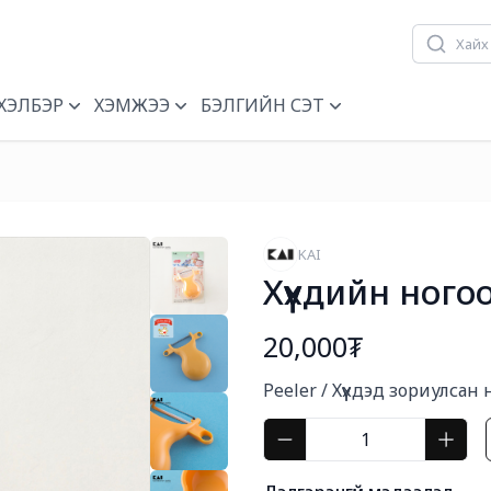
ХЭЛБЭР
ХЭМЖЭЭ
БЭЛГИЙН СЭТ
KAI
Хүүхдийн ного
20,000₮
Богино тайлбар
Peeler / Хүүхдэд зориулсан