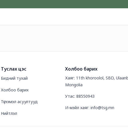
Туслах цэс
Холбоо барих
Хаяг: 11th khoroolol, SBD, Ulaanb
Бидний тухай
Mongolia
Холбоо барих
Утас: 88550943
Түгээмэл асуултууд
И-мэйл хаяг: info@tsg.mn
Нийтлэл