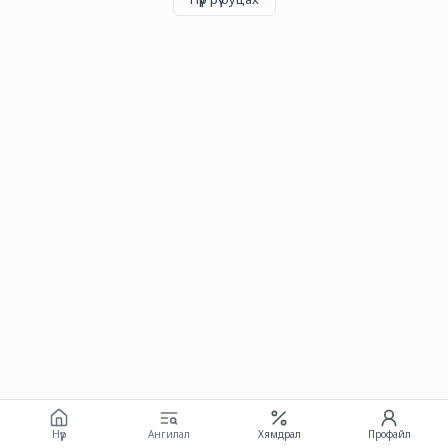
Нүүр
Ангилал
Хямдрал
Профайл