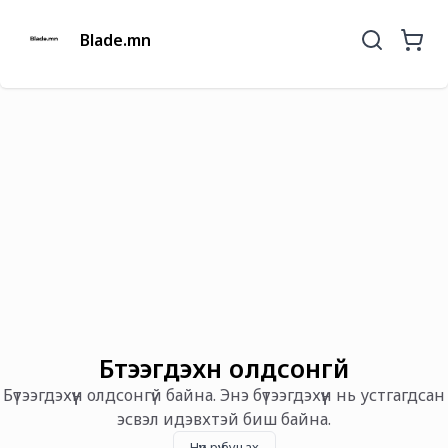
Blade.mn
Бүтээгдэхүүн олдсонгүй
Бүтээгдэхүүн олдсонгүй байна. Энэ бүтээгдэхүүн нь устгагдсан
эсвэл идэвхтэй биш байна.
Нүүр рүү буцах