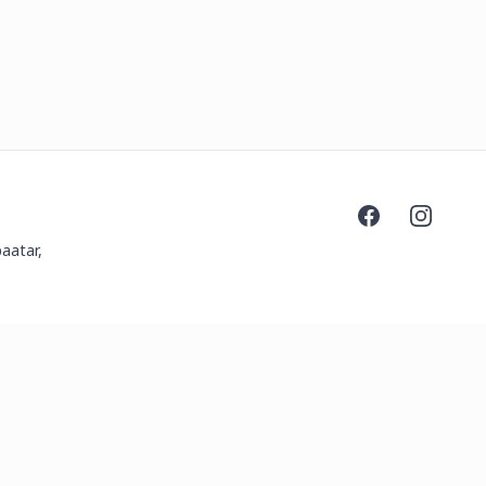
Facebook
Instagra
aatar,