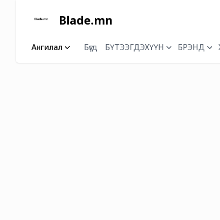
Blade.mn
Ангилал
Бүгд
БҮТЭЭГДЭХҮҮН
БРЭНД