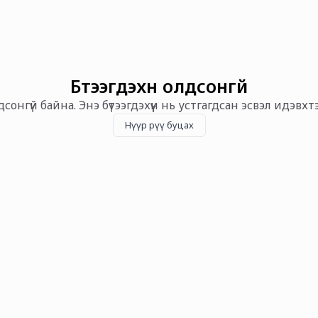
Бүтээгдэхүүн олдсонгүй
олдсонгүй байна. Энэ бүтээгдэхүүн нь устгагдсан эсвэл идэвх
Нүүр рүү буцах