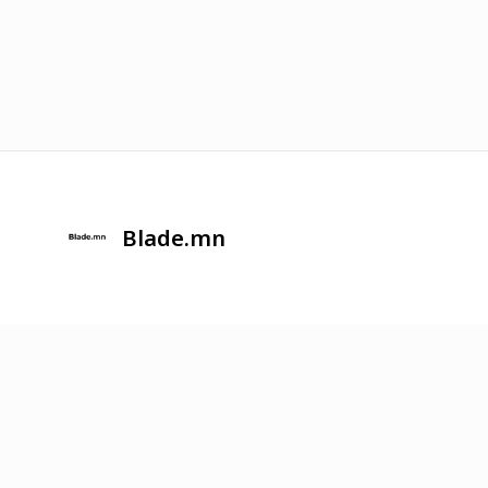
Blade.mn
2026
©
Онлайн худалдааг хөгжүүлэгч
платформ.