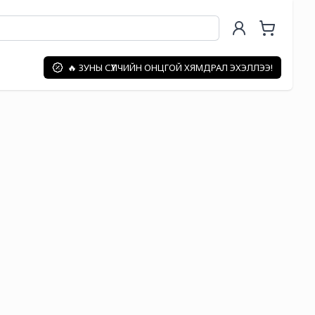
🔥 ЗУНЫ СҮҮЛЧИЙН ОНЦГОЙ ХЯМДРАЛ ЭХЭЛЛЭЭ!