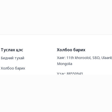
Туслах цэс
Холбоо барих
Хаяг: 11th khoroolol, SBD, Ulaanb
Бидний тухай
Mongolia
Холбоо барих
Утас: 88550943
Түгээмэл асуултууд
И-мэйл хаяг: info@tsg.mn
Нийтлэл